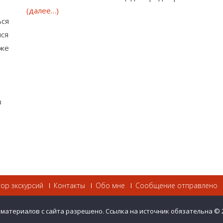
(далее…)
ься
мся
кже
в
тор экскурсий
Контакты
Обо мне
Сообщение отправлено
 материалов с сайта разрешено. Ссылка на источник обязательна © 