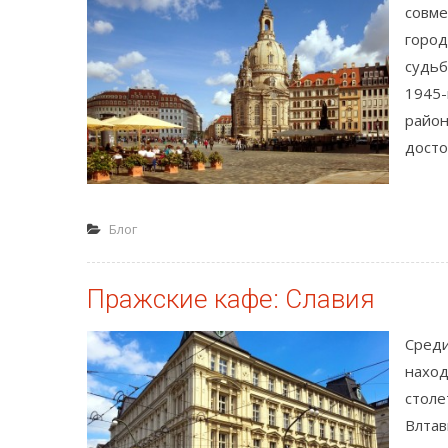
совме
город
судьб
1945-
район
досто
Блог
Пражские кафе: Славия
Среди
наход
столе
Влтав