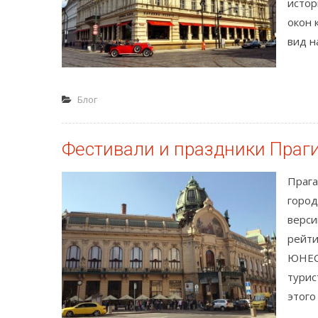
истор
окон 
вид н
Блог
Фестивали и праздники Праг
Прага
город
верси
рейти
ЮНЕСК
турис
этого