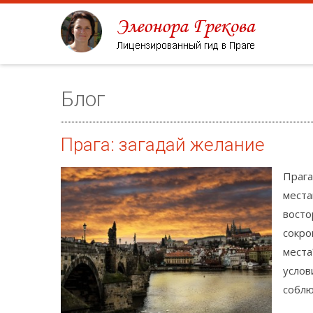
Блог
Прага: загадай желание
Прага
места
восто
сокро
места
услов
соблю