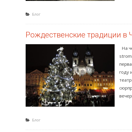
Блог
Рождественские традиции в Ч
На че
strom
перва
году 
театр
сюрпр
вечер
Блог