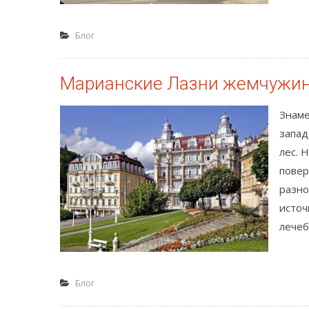
Блог
Марианские Лазни жемчужина
Знаме
запад
лес. 
повер
разно
источ
лечеб
Блог