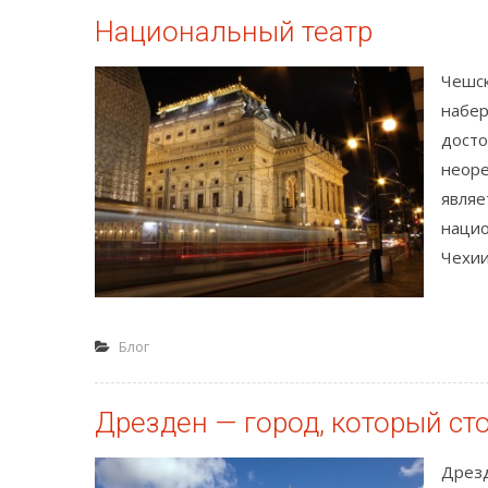
Национальный театр
Чешск
набер
досто
неоре
являе
нацио
Чехии
Блог
Дрезден — город, который ст
Дрезд